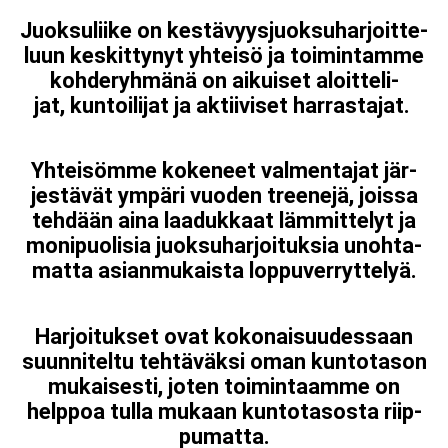
Juok­su­lii­ke on kes­tä­vyys­juok­su­har­joit­te­
luun kes­kit­ty­nyt yhteisö ja toi­min­tam­me
koh­de­ryh­mä­nä on aikuiset aloit­te­li­
jat, kun­toilijat ja ak­tii­vi­set har­ras­ta­jat.
Yh­tei­söm­me kokeneet val­men­ta­jat jär­
jes­tä­vät ympäri vuoden treenejä, joissa
tehdään aina laa­duk­kaat läm­mit­te­lyt ja
mo­ni­puo­li­sia juok­su­har­joi­tuk­sia unoh­ta­
mat­ta asian­mu­kais­ta lop­pu­ver­ryt­te­lyä.
Har­joi­tuk­set ovat koko­nai­suu­des­saan
suun­ni­tel­tu teh­tä­väk­si oman kun­to­ta­son
mu­kai­ses­ti, joten toi­min­taam­me on
helppoa tulla mukaan kun­to­ta­sos­ta riip­
pu­mat­ta.