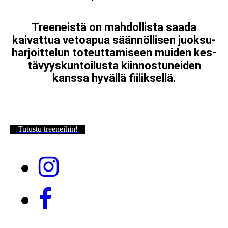
Tree­neis­tä on mah­dol­lis­ta saada
kaivattua vetoapua sään­nöl­li­sen juok­su­
har­joit­te­lun to­teut­ta­mi­seen muiden kes­
tä­vyys­kun­toi­lus­ta kiin­nos­tu­nei­den
kanssa hyvällä fii­lik­sel­lä.
Tutustu treeneihin!